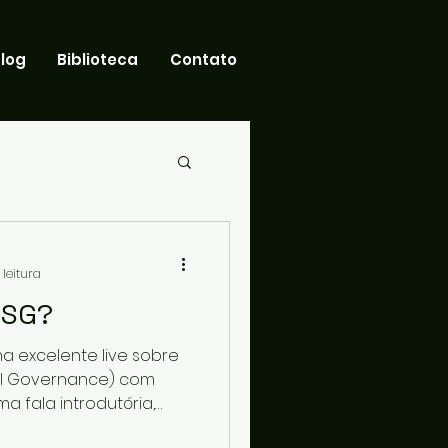
log
Biblioteca
Contato
 leitura
ESG?
a excelente live sobre
al Governance) com
 fala introdutória,
 forma que considero