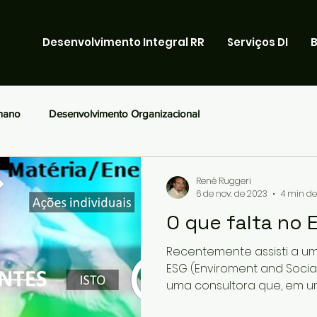
Desenvolvimento Integral RR
Serviços DI
B
mano
Desenvolvimento Organizacional
Renê Ruggeri
6 de nov. de 2023
4 min de
O que falta no 
Recentemente assisti a um
ESG (Enviroment and Soci
uma consultora que, em uma
resumiu a questão de uma