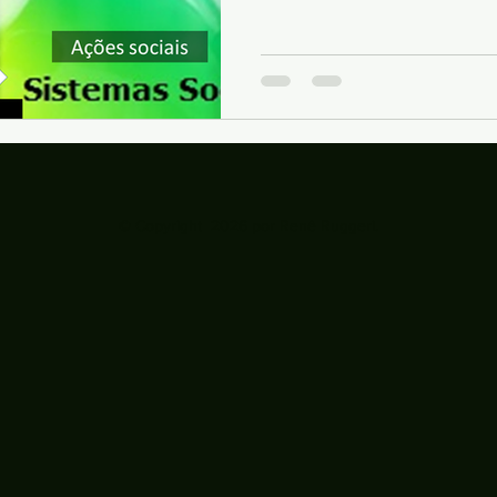
brilhante. Dizia a Dra. Clá
questões relacionadas ao
três vidas: · A vida do planeta · A vida da sociedade
· A vida das empresas O brilhantismo está na
simplicidade e essenciali
fato, aos nos preocupar
© Copyright 2026 por Renê Ruggeri.