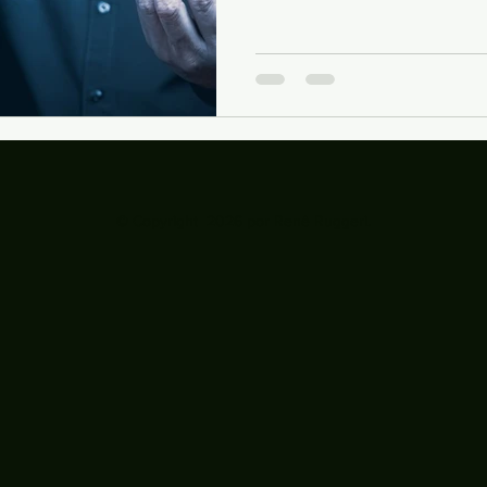
conhecimento e sabedori
como surgiu a questão, 
seguida acabamos enver
e deixamos a resposta no 
reflexão que já fiz algum
discussão, mas que vale a 
tentando simplificar, sob
© Copyright 2026 por Renê Ruggeri.