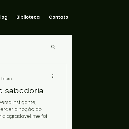
log
Biblioteca
Contato
 leitura
 sabedoria
rsa instigante,
perder a noção do
a agradável, me foi
a diferença entre