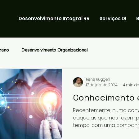
Desenvolvimento Integral RR
Serviços DI
B
mano
Desenvolvimento Organizacional
Renê Ruggeri
17 de jan. de 2024
4 min de
Conhecimento e
Recentemente, numa conve
daquelas que nos fazem 
tempo, com uma companhi
proposta a questão: qual 