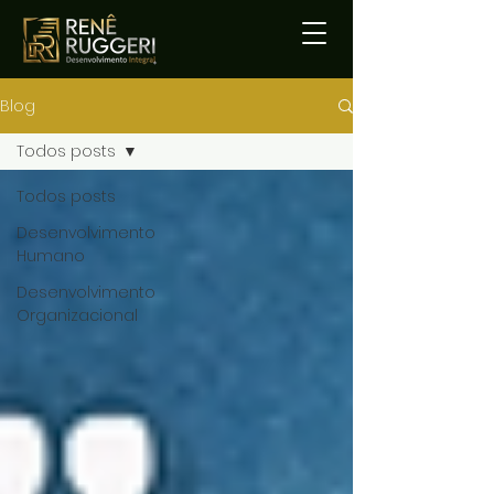
Blog
Todos posts
Todos posts
Desenvolvimento
Humano
Desenvolvimento
Organizacional