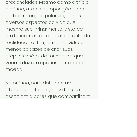
credenciadas. Mesmo como artifício 
didático, a ideia de oposição entre 
ambos reforça a polarização nos 
diversos aspectos da vida que, 
mesmo subliminarmente, distorce 
um fundamento no entendimento da 
realidade. Por fim, forma indivíduos 
menos capazes de criar suas 
próprias visões de mundo, porque 
veem a luz em apenas um lado da 
moeda.
Na prática, para defender um 
interesse particular, indivíduos se 
associam a pares que compartilham 
esse interesse, formando grupos que 
são designados comumente como 
coletivos (adequadamente 
deveríamos chamá-los de classes). 
Assim, temos o coletivo de 
empregados, o de empresários, o de 