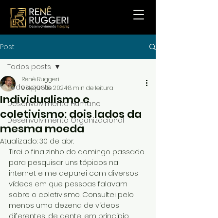
Post
Todos posts
Renê Ruggeri
Todos posts
9 de jul. de 2024
8 min de leitura
Individualismo e
Desenvolvimento Humano
coletivismo: dois lados da
Desenvolvimento Organizacional
mesma moeda
Atualizado:
30 de abr.
Tirei o finalzinho do domingo passado 
para pesquisar uns tópicos na 
internet e me deparei com diversos 
vídeos em que pessoas falavam 
sobre o coletivismo. Consultei pelo 
menos uma dezena de vídeos 
diferentes, de gente, em princípio, 